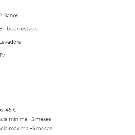
2
Baños
En buen estado
Lavadora
TV
Balcón
s: 45 €
ncia mínima +5 meses
ncia máxima +5 meses