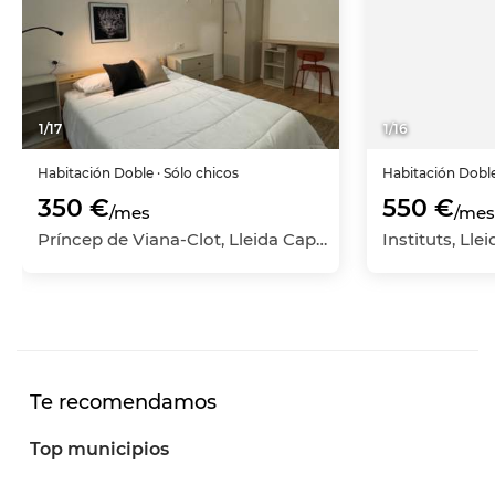
1
/
17
1
/
16
Habitación
Doble
· Sólo chicos
Habitación
Dobl
350 €
550 €
/mes
/mes
Príncep de Viana-Clot, Lleida Capital, Lleida
Te recomendamos
Top municipios