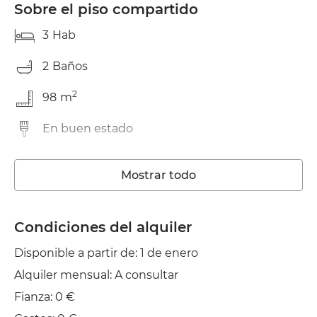
Sobre el piso compartido
3
Hab
2
Baños
2
98
m
En buen estado
Lavadora
Mostrar todo
Ascensor
Wifi
Condiciones del alquiler
Disponible a partir de: 1 de enero
TV
Alquiler mensual: A consultar
Balcón
Fianza: 0 €
Plancha