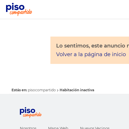
Lo sentimos, este anuncio n
Volver a la página de inicio
Estás en:
pisocompartido
Habitación inactiva
Nosotros
Mapa Web
Nuevos Vecinos