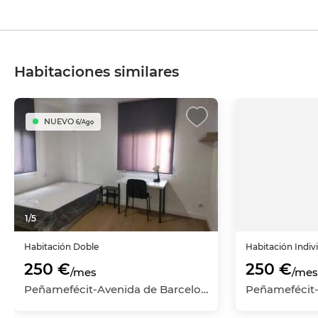
Habitaciones similares
NUEVO
6/Ago
1
/
5
Habitación
Doble
Habitación
Indiv
250 €
250 €
/mes
/mes
Peñamefécit-Avenida de Barcelona, Jaén Capital, Jaén