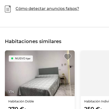
Cómo detectar anuncios falsos?
Habitaciones similares
NUEVO
Ayer
1
/
14
Habitación
Doble
Habitación
Indiv