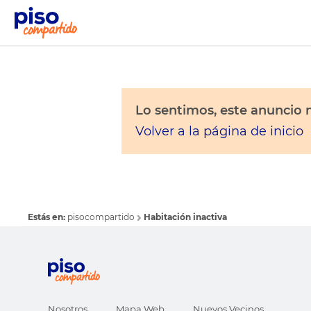
Lo sentimos, este anuncio n
Volver a la página de inicio
Estás en:
pisocompartido
Habitación inactiva
Nosotros
Mapa Web
Nuevos Vecinos