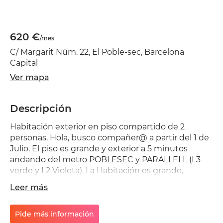
620 €
/mes
C/ Margarit Núm. 22, El Poble-sec, Barcelona
Capital
Ver mapa
Descripción
Habitación exterior en piso compartido de 2
personas. Hola, busco compañer@ a partir del 1 de
Julio. El piso es grande y exterior a 5 minutos
andando del metro POBLESEC y PARALLELL (L3
verde y L2 Violeta). La Habitación es grande,
exterior y muy luminosa. Tiene cama de 135cm,
Leer más
grande armario, comoda y grande escritorio. Estoy
buscando una persona que trabaje (no remoto) y
que tenga entre 35 y 55 años. El piso es para
Pide más información