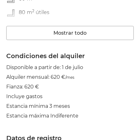
2
80
m
útiles
En buen estado
Mostrar todo
Lavadora
Ascensor
Condiciones del alquiler
Disponible a partir de: 1 de julio
Wifi
Alquiler mensual: 620 €
/mes
TV
Fianza: 620 €
Tendedero
Incluye gastos
Estancia mínima 3 meses
Estancia máxima Indiferente
Datos de registro