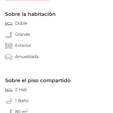
compartir solo conmigo. La idea es tener buena
onda, tranquilidad y respecto: ) ESCRIBIME Y
CUENTAME cuantos años tienes, que trabajo, que
Sobre la habitación
horarios, de donde eres.. . Hasta pronto Toni.
Doble
Grande
Exterior
Amueblada
Sobre el piso compartido
2
Hab
1
Baño
2
80
m