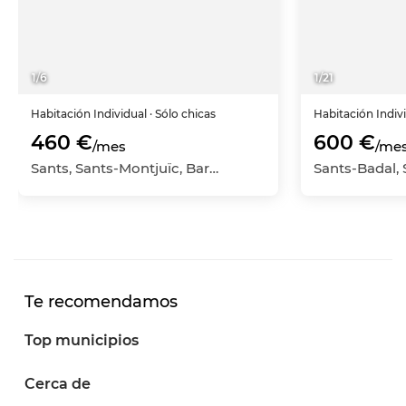
1
/
6
1
/
21
Habitación
Individual
· Sólo chicas
Habitación
Indiv
460 €
600 €
/mes
/me
Sants, Sants-Montjuïc, Barcelona Capital, Barcelona
Te recomendamos
Top municipios
Cerca de