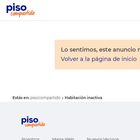
Lo sentimos, este anuncio n
Volver a la página de inicio
Estás en:
pisocompartido
Habitación inactiva
Nosotros
Mapa Web
Nuevos Vecinos