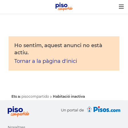
Togg
navig
Ho sentim, aquest anunci no està
actiu.
Tornar a la pàgina d'inici
Ets a:
pisocompartido
Habitació inactiva
Un portal de
Nosaltres