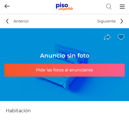
Togg
navig
Anterior
Siguiente
Anuncio sin foto
Pide las fotos al anunciante
Habitación