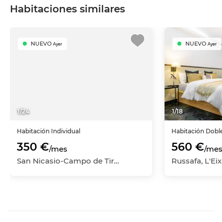
Habitaciones similares
NUEVO
NUEVO
Ayer
Ayer
1
/
24
1
/
18
Habitación
Individual
Habitación
Dobl
350 €
560 €
/mes
/me
San Nicasio-Campo de Tiro-Solagua, Leganés, Madrid