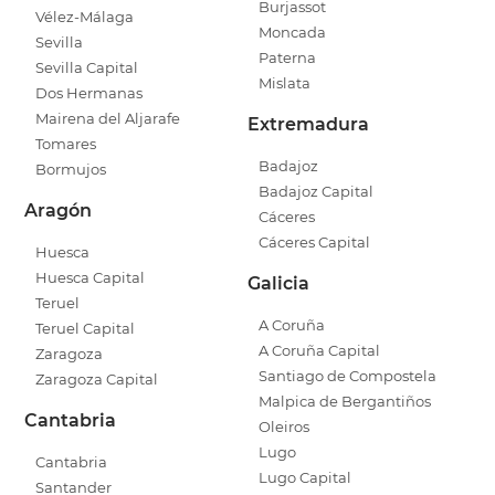
Burjassot
Vélez-Málaga
Moncada
Sevilla
Paterna
Sevilla Capital
Mislata
Dos Hermanas
Mairena del Aljarafe
Extremadura
Tomares
Badajoz
Bormujos
Badajoz Capital
Aragón
Cáceres
Cáceres Capital
Huesca
Huesca Capital
Galicia
Teruel
A Coruña
Teruel Capital
A Coruña Capital
Zaragoza
Santiago de Compostela
Zaragoza Capital
Malpica de Bergantiños
Cantabria
Oleiros
Lugo
Cantabria
Lugo Capital
Santander