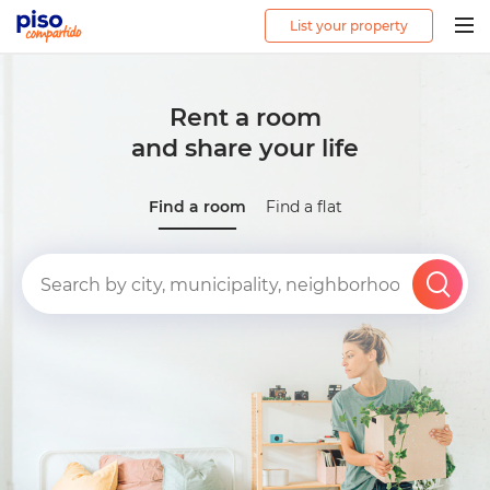
List your property
Togg
navig
Rent a room
and share your life
Find a room
Find a flat