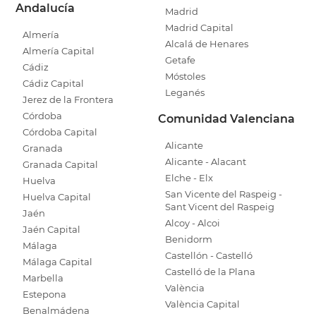
Andalucía
Madrid
Madrid Capital
Almería
Alcalá de Henares
Almería Capital
Getafe
Cádiz
Móstoles
Cádiz Capital
Leganés
Jerez de la Frontera
Córdoba
Comunidad Valenciana
Córdoba Capital
Alicante
Granada
Alicante - Alacant
Granada Capital
Elche - Elx
Huelva
San Vicente del Raspeig -
Huelva Capital
Sant Vicent del Raspeig
Jaén
Alcoy - Alcoi
Jaén Capital
Benidorm
Málaga
Castellón - Castelló
Málaga Capital
Castelló de la Plana
Marbella
València
Estepona
València Capital
Benalmádena