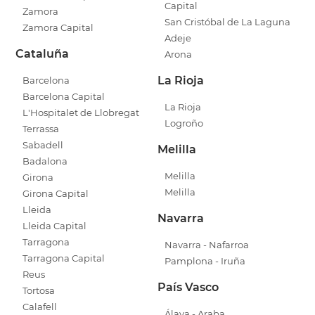
Capital
Zamora
San Cristóbal de La Laguna
Zamora Capital
Adeje
Cataluña
Arona
La Rioja
Barcelona
Barcelona Capital
La Rioja
L'Hospitalet de Llobregat
Logroño
Terrassa
Sabadell
Melilla
Badalona
Melilla
Girona
Melilla
Girona Capital
Lleida
Navarra
Lleida Capital
Tarragona
Navarra - Nafarroa
Tarragona Capital
Pamplona - Iruña
Reus
País Vasco
Tortosa
Calafell
Álava - Araba