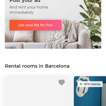
Post your ad
And rent your home
immediately
List yous flat for free
Rental rooms in Barcelona
NEW
Yesterday