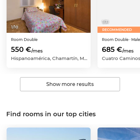
1
/
31
1
/
10
RECOMMENDED
Room
Double
Room
Double
· Mal
550 €
685 €
/mes
/mes
Hispanoamérica, Chamartín, Madrid Capital, Madrid
Show more results
Find rooms in our top cities