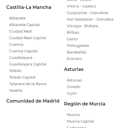
Vitoria - Gasteiz
Castilla-La Mancha
Guipúzcoa - Gipuzkoa
Albacete
San Sebastián - Donostia
Albacete Capital
Vizcaya - Bizkaia
Ciudad Real
Bilbao
Ciudad Real Capital
Getxo
Cuenca
Portugalete
Cuenca Capital
Barakaldo
Guadalajara
Erandio
Guadalajara Capital
Asturias
Toledo
Toledo Capital
Asturias
Talavera de la Reina
Oviedo
Seseña
Gijón
Comunidad de Madrid
Región de Murcia
Murcia
Murcia Capital
Cartagena