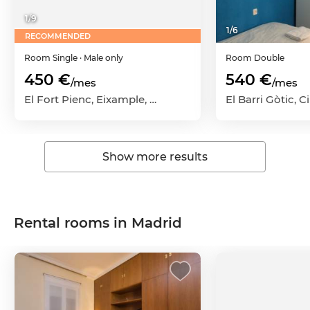
1
/
9
1
/
6
RECOMMENDED
Room
Single
· Male only
Room
Double
450 €
540 €
/mes
/mes
El Fort Pienc, Eixample, Barcelona Capital, Barcelona
Show more results
Rental rooms in Madrid