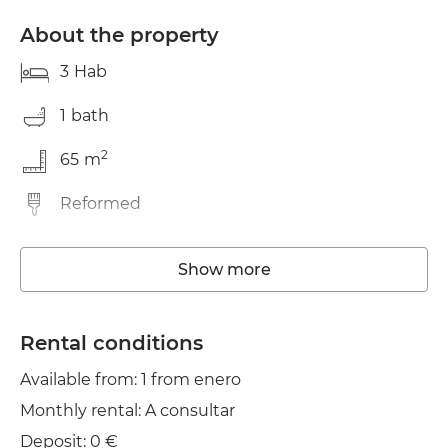
About the property
3
Hab
1
bath
2
65
m
Reformed
Storage room
Show more
Washing machine
TV
Rental conditions
Available from: 1 from enero
Clothes line
Monthly rental: A consultar
Iron
Deposit: 0 €