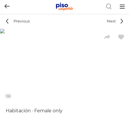
Togg
navig
Previous
Next
1/8
Habitación · Female only