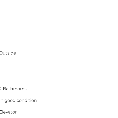
Outside
2
Bathrooms
In good condition
Elevator