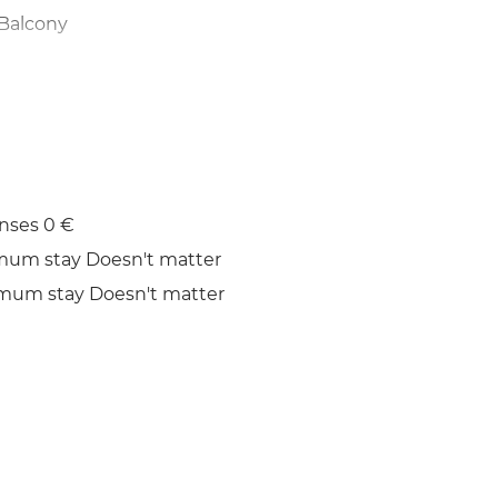
Balcony
Iron
nses 0 €
mum stay Doesn't matter
mum stay Doesn't matter