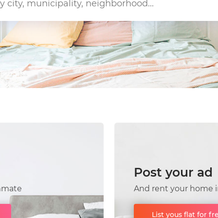
Post your ad
ommate
And rent your home 
List yous flat for fr