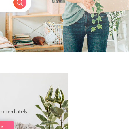
immediately
ee