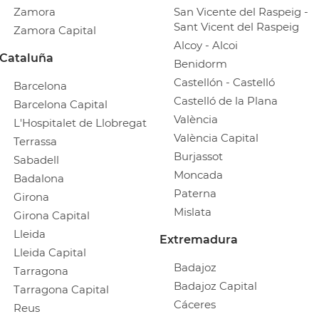
Zamora
San Vicente del Raspeig -
Sant Vicent del Raspeig
Zamora Capital
Alcoy - Alcoi
Cataluña
Benidorm
Castellón - Castelló
Barcelona
Castelló de la Plana
Barcelona Capital
València
L'Hospitalet de Llobregat
València Capital
Terrassa
Burjassot
Sabadell
Moncada
Badalona
Paterna
Girona
Mislata
Girona Capital
Lleida
Extremadura
Lleida Capital
Badajoz
Tarragona
Badajoz Capital
Tarragona Capital
Cáceres
Reus