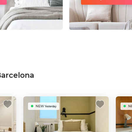
Barcelona
NEW
N
Yesterday