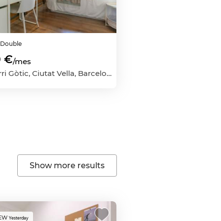
m
Double
 €
/mes
El Barri Gòtic, Ciutat Vella, Barcelona Capital, Barcelona
Show more results
EW
Yesterday