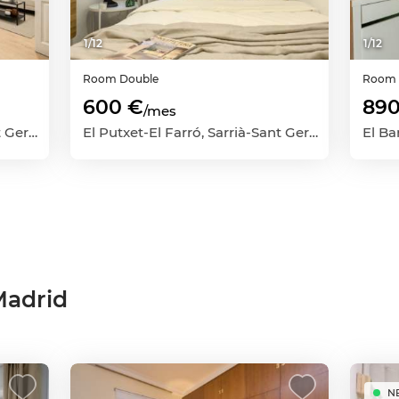
1
/
12
1
/
12
Room
Double
Roo
600 €
890
/mes
El Putxet-El Farró, Sarrià-Sant Gervasi, Barcelona Capital, Barcelona
El Putxet-El Farró, Sarrià-Sant Gervasi, Barcelona Capital, Barcelona
Madrid
N