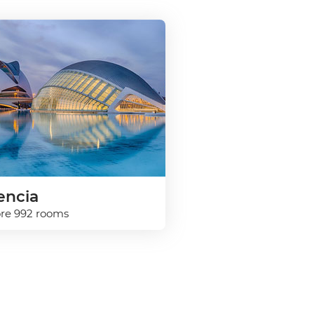
encia
ore 992 rooms