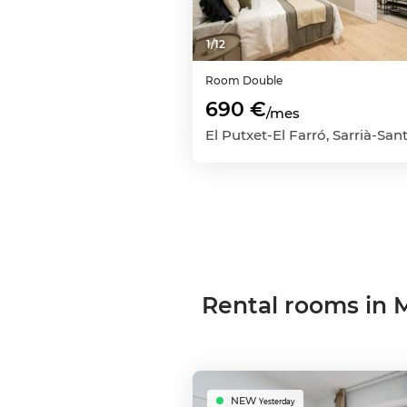
1
/
12
Room
Double
690 €
/mes
Rental rooms in 
NEW
Yesterday