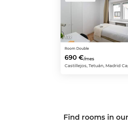
1
/
22
Room
Double
690 €
/mes
Find rooms in our