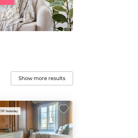
Show more results
EW
Yesterday