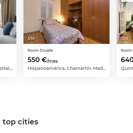
1
/
10
1
/
33
Room
Double
Roo
550 €
64
/mes
Castillejos, Tetuán, Madrid Capital, Madrid
Hispanoamérica, Chamartín, Madrid Capital, Madrid
 top cities