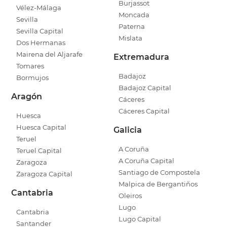
Burjassot
Vélez-Málaga
Moncada
Sevilla
Paterna
Sevilla Capital
Mislata
Dos Hermanas
Mairena del Aljarafe
Extremadura
Tomares
Badajoz
Bormujos
Badajoz Capital
Aragón
Cáceres
Cáceres Capital
Huesca
Huesca Capital
Galicia
Teruel
A Coruña
Teruel Capital
A Coruña Capital
Zaragoza
Santiago de Compostela
Zaragoza Capital
Malpica de Bergantiños
Cantabria
Oleiros
Lugo
Cantabria
Lugo Capital
Santander