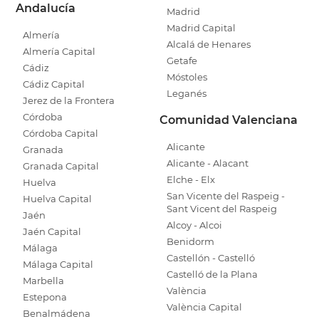
Andalucía
Madrid
Madrid Capital
Almería
Alcalá de Henares
Almería Capital
Getafe
Cádiz
Móstoles
Cádiz Capital
Leganés
Jerez de la Frontera
Córdoba
Comunidad Valenciana
Córdoba Capital
Alicante
Granada
Alicante - Alacant
Granada Capital
Elche - Elx
Huelva
San Vicente del Raspeig -
Huelva Capital
Sant Vicent del Raspeig
Jaén
Alcoy - Alcoi
Jaén Capital
Benidorm
Málaga
Castellón - Castelló
Málaga Capital
Castelló de la Plana
Marbella
València
Estepona
València Capital
Benalmádena