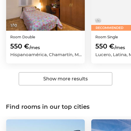
1
/
9
1
/
10
RECOMMENDED
Room
Double
Room
Single
550 €
550 €
/mes
/mes
Hispanoamérica, Chamartín, Madrid Capital, Madrid
Show more results
Find rooms in our top cities