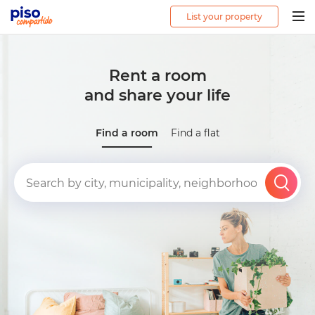
List your property
Togg
navig
Rent a room
and share your life
Find a room
Find a flat