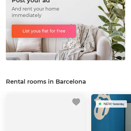
Post your ad
And rent your home
immediately
List yous flat for free
Rental rooms in Barcelona
NEW
Yesterday