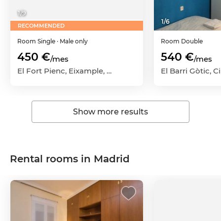
1
/
9
1
/
6
RECOMMENDED
Room
Single
· Male only
Room
Double
450 €
540 €
/mes
/mes
El Fort Pienc, Eixample, Barcelona Capital, Barcelona
Show more results
Rental rooms in Madrid