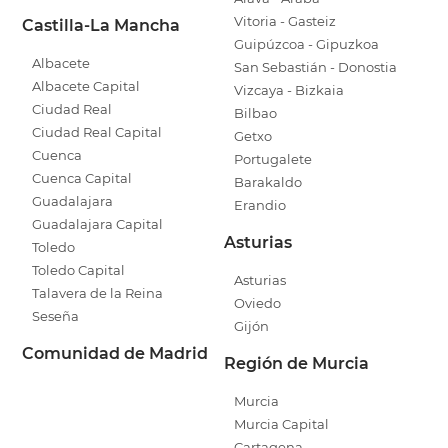
Vitoria - Gasteiz
Castilla-La Mancha
Guipúzcoa - Gipuzkoa
Albacete
San Sebastián - Donostia
Albacete Capital
Vizcaya - Bizkaia
Ciudad Real
Bilbao
Ciudad Real Capital
Getxo
Cuenca
Portugalete
Cuenca Capital
Barakaldo
Guadalajara
Erandio
Guadalajara Capital
Asturias
Toledo
Toledo Capital
Asturias
Talavera de la Reina
Oviedo
Seseña
Gijón
Comunidad de Madrid
Región de Murcia
Murcia
Murcia Capital
Cartagena