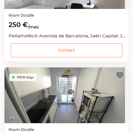
1
/
4
Room
Double
250 €
/mes
Peñamefécit-Avenida de Barcelona, Jaén Capital, Jaén
Contact
NEW
6/Ago
1
/
15
Room
Double