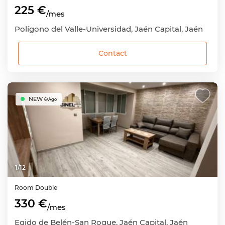
225 €
/mes
Polígono del Valle-Universidad, Jaén Capital, Jaén
Contact
NEW
6/Ago
1
/
12
Room
Double
330 €
/mes
Egido de Belén-San Roque, Jaén Capital, Jaén