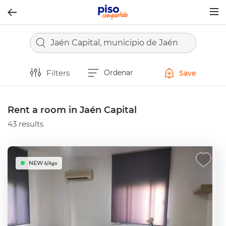
Togg
navig
Jaén Capital, municipio de Jaén
Filters
Ordenar
Save
Rent a room in Jaén Capital
43 results
NEW
6/Ago