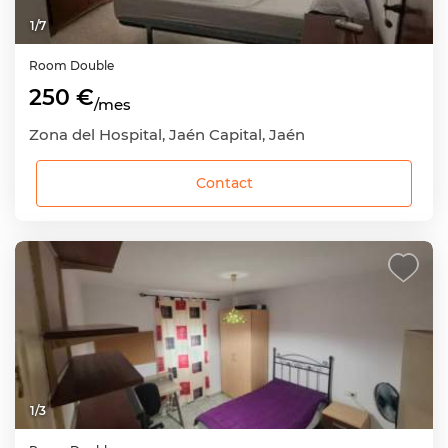
1
/
7
Room
Double
250 €
/mes
Zona del Hospital, Jaén Capital, Jaén
Contact
1
/
3