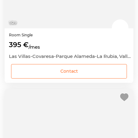
1
/
29
Room
Single
395 €
/mes
Las Villas-Covaresa-Parque Alameda-La Rubia, Valladolid Capital, Valladolid
Contact