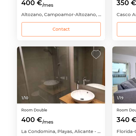
400 €
350 
/mes
Altozano, Campoamor-Altozano, Alicante - Alacant, Alicante
Contact
1
/
10
1
/
19
Room
Double
Room
Dou
400 €
340 
/mes
La Condomina, Playas, Alicante - Alacant, Alicante