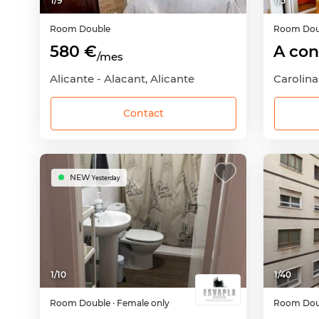
1
/
9
1
/
5
Room
Double
Room
Dou
580 €
A con
/mes
Alicante - Alacant, Alicante
Contact
NEW
Yesterday
1
/
10
1
/
40
Room
Double
· Female only
Room
Dou