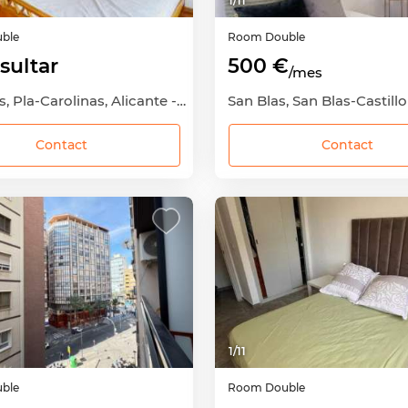
1
/
11
ble
Room
Double
sultar
500 €
/mes
Carolinas, Pla-Carolinas, Alicante - Alacant, Alicante
Contact
Contact
1
/
11
ble
Room
Double