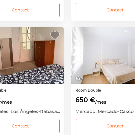
Contact
Contact
1
/
24
ble
Room
Double
€
650 €
/mes
/mes
Los Ángeles, Los Ángeles-Rabasa-San Agustín, Alicante - Alacant, Alicante
Contact
Contact