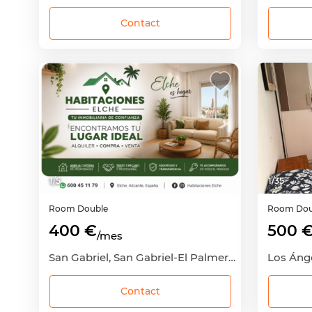
Contact
1
/
5
1
/
35
Room
Double
Room
Dou
400 €
500 
/mes
San Gabriel, San Gabriel-El Palmeral-Urbanova, Alicante - Alacant, Alicante
Contact