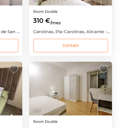
1
/
6
Room
Double
310 €
/mes
San Blas, San Blas-Castillo de San Fernando, Alicante - Alacant, Alicante
Carolinas, Pla-Carolinas, Alicante - Alacant, Alicante
Contact
1
/
20
Room
Double