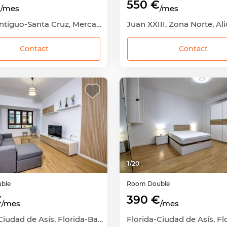
€
550 €
/mes
/mes
Casco Antiguo-Santa Cruz, Mercado-Casco Antiguo, Alicante - Alacant, Alicante
Contact
Contact
1
/
20
ble
Room
Double
€
390 €
/mes
/mes
Florida-Ciudad de Asís, Florida-Babel-Benalúa, Alicante - Alacant, Alicante