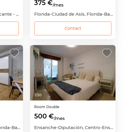
375 €
/mes
Juan XXIII, Zona Norte, Alicante - Alacant, Alicante
Florida-Ciudad de Asís, Florida-Babel-Benalúa, Alicante - Alacant, Alicante
Contact
1
/
20
Room
Double
500 €
/mes
Florida-Ciudad de Asís, Florida-Babel-Benalúa, Alicante - Alacant, Alicante
Ensanche-Diputación, Centro-Ensanche, Alicante - Alacant, Alicante