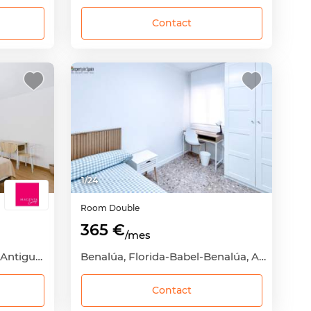
Contact
1
/
24
Room
Double
365 €
/mes
Mercado, Mercado-Casco Antiguo, Alicante - Alacant, Alicante
Benalúa, Florida-Babel-Benalúa, Alicante - Alacant, Alicante
Contact