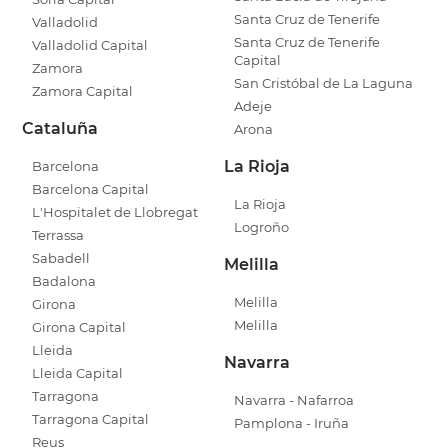
Santa Cruz de Tenerife
Valladolid
Santa Cruz de Tenerife
Valladolid Capital
Capital
Zamora
San Cristóbal de La Laguna
Zamora Capital
Adeje
Cataluña
Arona
La Rioja
Barcelona
Barcelona Capital
La Rioja
L'Hospitalet de Llobregat
Logroño
Terrassa
Sabadell
Melilla
Badalona
Melilla
Girona
Melilla
Girona Capital
Lleida
Navarra
Lleida Capital
Tarragona
Navarra - Nafarroa
Tarragona Capital
Pamplona - Iruña
Reus