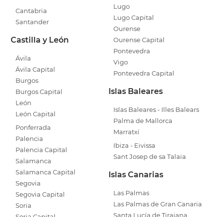
Lugo
Cantabria
Lugo Capital
Santander
Ourense
Castilla y León
Ourense Capital
Pontevedra
Ávila
Vigo
Ávila Capital
Pontevedra Capital
Burgos
Islas Baleares
Burgos Capital
León
Islas Baleares - Illes Balears
León Capital
Palma de Mallorca
Ponferrada
Marratxí
Palencia
Ibiza - Eivissa
Palencia Capital
Sant Josep de sa Talaia
Salamanca
Salamanca Capital
Islas Canarias
Segovia
Las Palmas
Segovia Capital
Las Palmas de Gran Canaria
Soria
Santa Lucía de Tirajana
Soria Capital