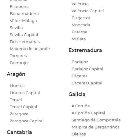
València
Estepona
València Capital
Benalmádena
Burjassot
Vélez-Málaga
Moncada
Sevilla
Paterna
Sevilla Capital
Mislata
Dos Hermanas
Mairena del Aljarafe
Extremadura
Tomares
Badajoz
Bormujos
Badajoz Capital
Aragón
Cáceres
Cáceres Capital
Huesca
Huesca Capital
Galicia
Teruel
A Coruña
Teruel Capital
A Coruña Capital
Zaragoza
Santiago de Compostela
Zaragoza Capital
Malpica de Bergantiños
Cantabria
Oleiros