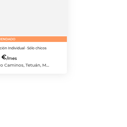
MENDADO
ación
Individual
· Sólo chicos
 €
/mes
Cuatro Caminos, Tetuán, Madrid Capital, Madrid