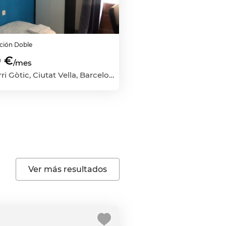
ación
Doble
 €
/mes
El Barri Gòtic, Ciutat Vella, Barcelona Capital, Barcelona
Ver más resultados