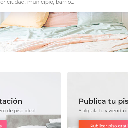
tación
Publica tu pi
o de piso ideal
Y alquila tu viviend
s
Publicar piso grati