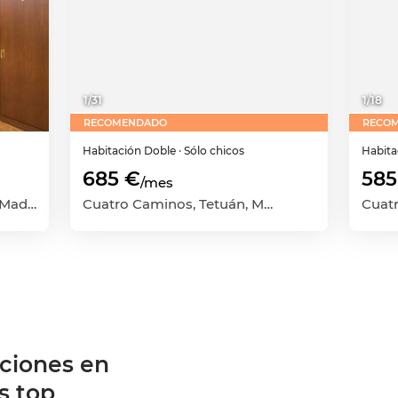
1
/
31
1
/
18
RECOMENDADO
RECO
Habitación
Doble
· Sólo chicos
Habit
685 €
585
/mes
Hispanoamérica, Chamartín, Madrid Capital, Madrid
Cuatro Caminos, Tetuán, Madrid Capital, Madrid
ciones en
s top