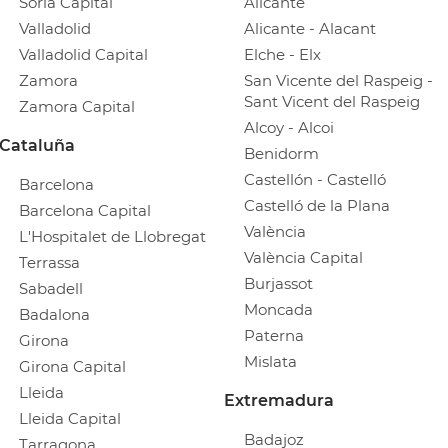
Soria Capital
Alicante
Valladolid
Alicante - Alacant
Valladolid Capital
Elche - Elx
Zamora
San Vicente del Raspeig -
Sant Vicent del Raspeig
Zamora Capital
Alcoy - Alcoi
Cataluña
Benidorm
Castellón - Castelló
Barcelona
Castelló de la Plana
Barcelona Capital
València
L'Hospitalet de Llobregat
València Capital
Terrassa
Burjassot
Sabadell
Moncada
Badalona
Paterna
Girona
Mislata
Girona Capital
Lleida
Extremadura
Lleida Capital
Badajoz
Tarragona