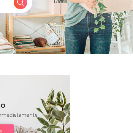
so
a inmediatamente
s