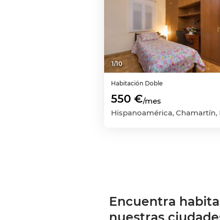
1
/
10
Habitación
Doble
550 €
/mes
Encuentra habita
nuestras ciudade