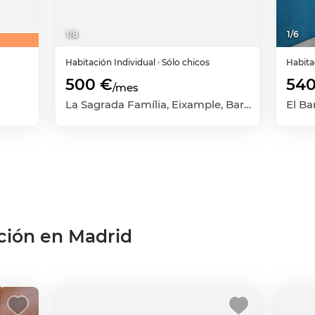
1
/
8
1
/
6
Habitación
Individual
· Sólo chicos
Habit
500 €
540
/mes
La Sagrada Família, Eixample, Barcelona Capital, Barcelona
ción en Madrid