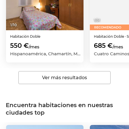
1
/
31
1
/
10
RECOMENDADO
Habitación
Doble
Habitación
Doble
· 
550 €
685 €
/mes
/mes
Hispanoamérica, Chamartín, Madrid Capital, Madrid
Ver más resultados
Encuentra habitaciones en nuestras
ciudades top