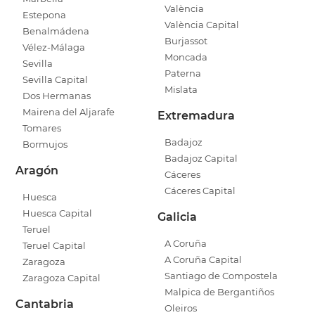
València
Estepona
València Capital
Benalmádena
Burjassot
Vélez-Málaga
Moncada
Sevilla
Paterna
Sevilla Capital
Mislata
Dos Hermanas
Mairena del Aljarafe
Extremadura
Tomares
Badajoz
Bormujos
Badajoz Capital
Aragón
Cáceres
Cáceres Capital
Huesca
Huesca Capital
Galicia
Teruel
A Coruña
Teruel Capital
A Coruña Capital
Zaragoza
Santiago de Compostela
Zaragoza Capital
Malpica de Bergantiños
Cantabria
Oleiros