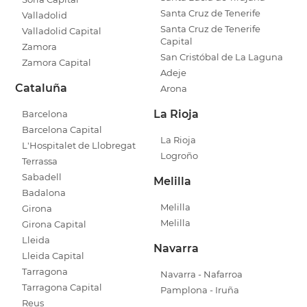
Santa Cruz de Tenerife
Valladolid
Santa Cruz de Tenerife
Valladolid Capital
Capital
Zamora
San Cristóbal de La Laguna
Zamora Capital
Adeje
Cataluña
Arona
La Rioja
Barcelona
Barcelona Capital
La Rioja
L'Hospitalet de Llobregat
Logroño
Terrassa
Sabadell
Melilla
Badalona
Melilla
Girona
Melilla
Girona Capital
Lleida
Navarra
Lleida Capital
Tarragona
Navarra - Nafarroa
Tarragona Capital
Pamplona - Iruña
Reus