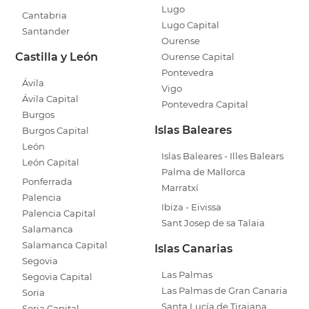
Lugo
Cantabria
Lugo Capital
Santander
Ourense
Castilla y León
Ourense Capital
Pontevedra
Ávila
Vigo
Ávila Capital
Pontevedra Capital
Burgos
Islas Baleares
Burgos Capital
León
Islas Baleares - Illes Balears
León Capital
Palma de Mallorca
Ponferrada
Marratxí
Palencia
Ibiza - Eivissa
Palencia Capital
Sant Josep de sa Talaia
Salamanca
Salamanca Capital
Islas Canarias
Segovia
Las Palmas
Segovia Capital
Las Palmas de Gran Canaria
Soria
Santa Lucía de Tirajana
Soria Capital