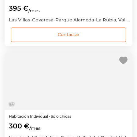
395 €
/mes
Las Villas-Covaresa-Parque Alameda-La Rubia, Valladolid Capital, Valladolid
Contactar
1
/
7
Habitación
Individual
· Sólo chicas
300 €
/mes