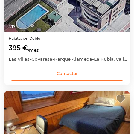
1
/
17
Habitación
Doble
395 €
/mes
Las Villas-Covaresa-Parque Alameda-La Rubia, Valladolid Capital, Valladolid
Contactar