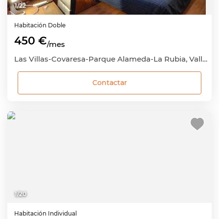
1
/
22
Habitación
Doble
450 €
/mes
Las Villas-Covaresa-Parque Alameda-La Rubia, Valladolid Capital, Valladolid
Contactar
1
/
20
Habitación
Individual