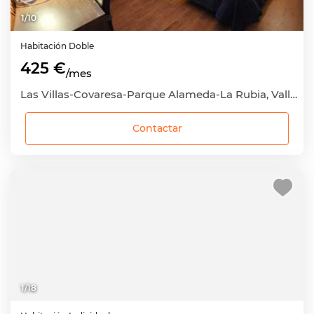
1
/
10
Habitación
Doble
425 €
/mes
Las Villas-Covaresa-Parque Alameda-La Rubia, Valladolid Capital, Valladolid
Contactar
1
/
18