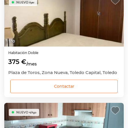
NUEVO
Ayer
1
/
10
Habitación
Doble
375 €
/mes
Plaza de Toros, Zona Nueva, Toledo Capital, Toledo
Contactar
NUEVO
4/Ago