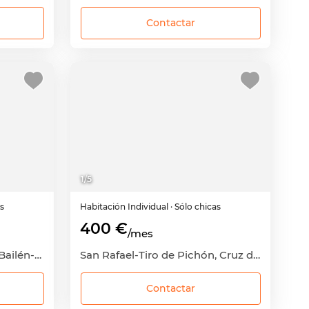
Contactar
1
/
5
as
Habitación
Individual
· Sólo chicas
400 €
/mes
Nueva Málaga-Miraflores, Bailén-Miraflores, Málaga Capital, Málaga
San Rafael-Tiro de Pichón, Cruz de Humilladero, Málaga Capital, Málaga
Contactar