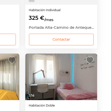
1
/
13
Habitación
Individual
325 €
/mes
Portada Alta-Camino de Antequera, Cruz de Humilladero, Málaga Capital, Málaga
Contactar
1
/
16
Habitación
Doble