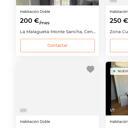
1
/
18
Habitación
Doble
Habitació
200 €
250 
/mes
La Malagueta-Monte Sancha, Centro, Málaga Capital, Málaga
Contactar
NUEV
1
/
17
1
/
7
Habitación
Doble
Habitació