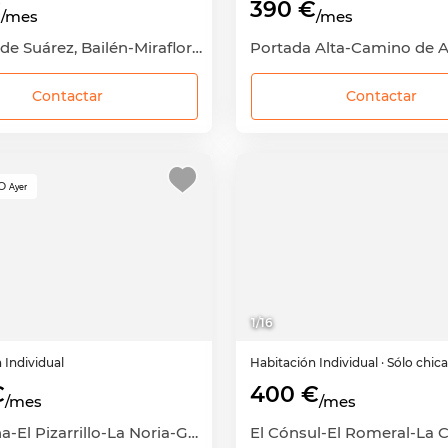
€
390 €
/mes
/mes
Camino de Suárez, Bailén-Miraflores, Málaga Capital, Málaga
Contactar
Contactar
O
Ayer
1
/
16
n
Individual
Habitación
Individual
· Sólo chic
€
400 €
/mes
/mes
Churriana-El Pizarrillo-La Noria-Guadalsol, Churriana, Málaga Capital, Málaga