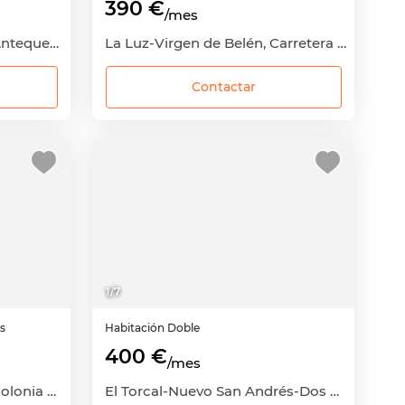
390 €
/mes
Portada Alta-Camino de Antequera, Cruz de Humilladero, Málaga Capital, Málaga
La Luz-Virgen de Belén, Carretera de Cádiz, Málaga Capital, Málaga
Contactar
1
/
7
as
Habitación
Doble
400 €
/mes
El Cónsul-El Romeral-La Colonia Santa Inés, Teatinos-Universidad, Málaga Capital, Málaga
El Torcal-Nuevo San Andrés-Dos Hermanas, Carretera de Cádiz, Málaga Capital, Málaga