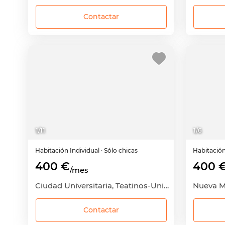
Contactar
1
/
11
1
/
6
Habitación
Individual
· Sólo chicas
Habitació
400 €
400 
/mes
Ciudad Universitaria, Teatinos-Universidad, Málaga Capital, Málaga
Contactar