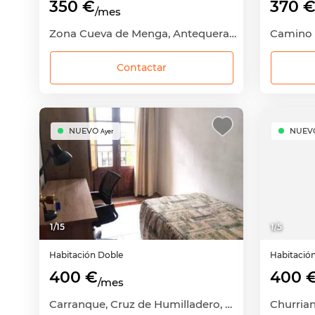
350 €
370 
/mes
Zona Cueva de Menga, Antequera, Málaga
Contactar
NUEVO
NUEV
Ayer
1
/
15
1
/
5
Habitación
Doble
Habitació
400 €
400 
/mes
Carranque, Cruz de Humilladero, Málaga Capital, Málaga