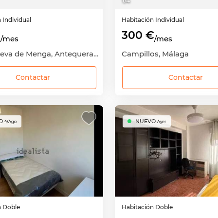
1
/
4
n
Individual
Habitación
Individual
€
300 €
/mes
/mes
Zona Cueva de Menga, Antequera, Málaga
Campillos, Málaga
Contactar
Contactar
O
NUEVO
4/Ago
Ayer
n
Doble
Habitación
Doble