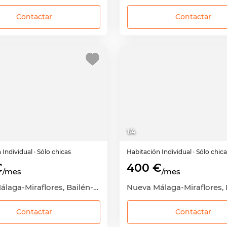
Contactar
Contactar
1
/
4
n
Individual
· Sólo chicas
Habitación
Individual
· Sólo chic
€
400 €
/mes
/mes
Nueva Málaga-Miraflores, Bailén-Miraflores, Málaga Capital, Málaga
Contactar
Contactar