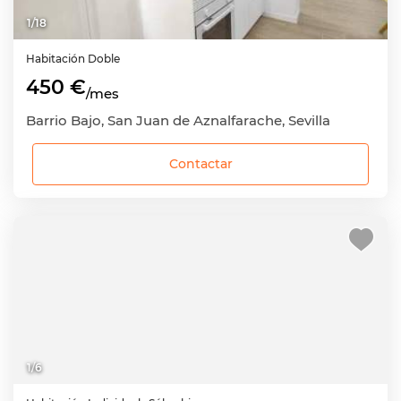
1
/
18
Habitación
Doble
450 €
/mes
Barrio Bajo, San Juan de Aznalfarache, Sevilla
Contactar
1
/
6