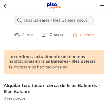
Togg
navig
Islas Baleares - Illes Balears, provincia
Filtros
Ordenar
Guardar
Lo sentimos, actualmente no tenemos
habitaciones en Islas Baleares - Illes Balears
Te mostramos habitaciones en
Alquilar habitación cerca de Islas Baleares -
Illes Balears
0 resultados