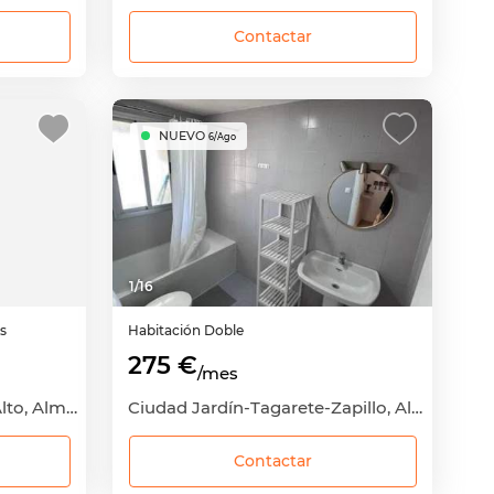
Contactar
NUEVO
6/Ago
1
/
16
as
Habitación
Doble
275 €
/mes
Oliveros-Altamira-Barrio Alto, Almería Capital, Almería
Ciudad Jardín-Tagarete-Zapillo, Almería Capital, Almería
Contactar