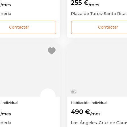
€
255 €
/mes
/mes
lmería
Contactar
Contactar
1
/
9
n
Individual
Habitación
Individual
€
490 €
/mes
/mes
lmería