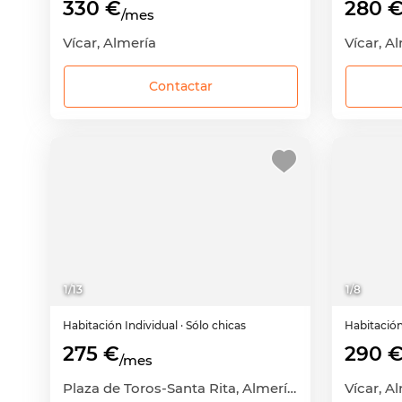
330 €
280 
/mes
Vícar, Almería
Vícar, A
Contactar
1
/
13
1
/
8
Habitación
Individual
· Sólo chicas
Habitació
275 €
290 
/mes
Plaza de Toros-Santa Rita, Almería Capital, Almería
Vícar, A