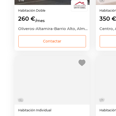
1
/
16
1
/
5
Habitación
Doble
Habitació
260 €
350 
/mes
Oliveros-Altamira-Barrio Alto, Almería Capital, Almería
Centro, 
Contactar
1
/
8
1
/
7
Habitación
Individual
Habitació