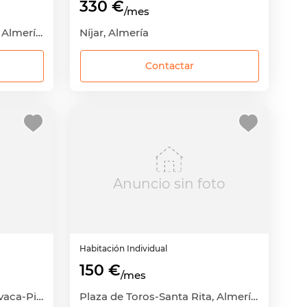
330 €
/mes
Plaza de Toros-Santa Rita, Almería Capital, Almería
Níjar, Almería
Contactar
Anuncio sin foto
Habitación
Individual
150 €
/mes
Los Ángeles-Cruz de Caravaca-Piedras Redondas, Almería Capital, Almería
Plaza de Toros-Santa Rita, Almería Capital, Almería