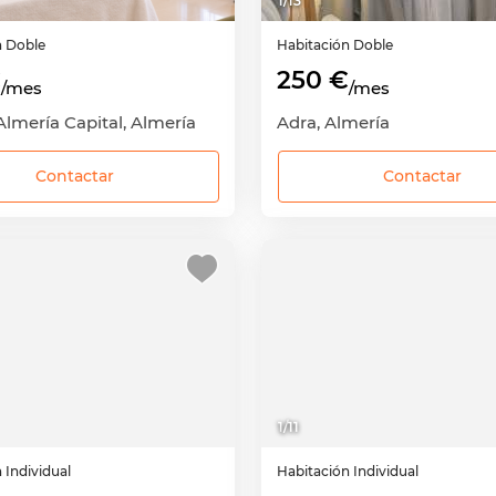
1
/
13
n
Doble
Habitación
Doble
€
250 €
/mes
/mes
Almería Capital, Almería
Adra, Almería
Contactar
Contactar
1
/
11
n
Individual
Habitación
Individual