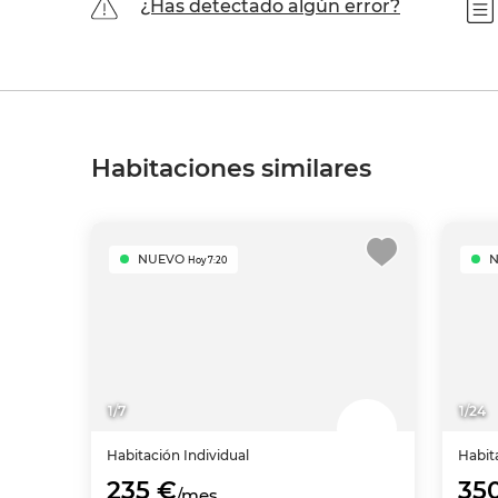
¿Has detectado algún error?
Habitaciones similares
NUEVO
Hoy 7:20
1
/
7
1
/
24
Habitación
Individual
Habit
235 €
35
/mes