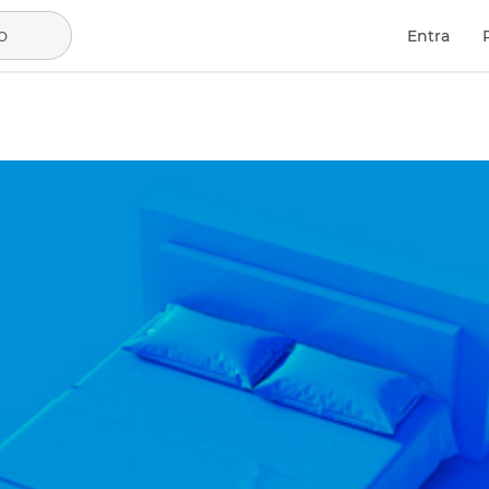
o
Entra