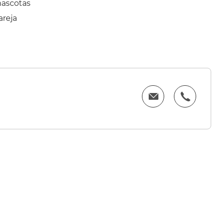
mascotas
areja