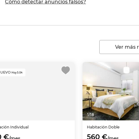
Cómo detectar anuncios falsos?
Ver más 
NUEVO
Hoy 5:04
1
/
18
ación
Individual
Habitación
Doble
0 €
560 €
/mes
/mes