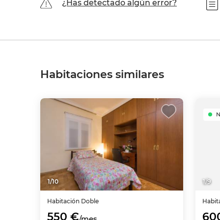
¿Has detectado algún error?
Habitaciones similares
1
/
10
1
/
9
Habitación
Doble
Habit
550 €
60
/mes