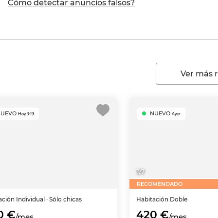
Cómo detectar anuncios falsos?
Ver más 
NUEVO
NUEVO
Hoy 3:19
Ayer
1
/
7
RECOMENDADO
ación
Individual
· Sólo chicas
Habitación
Doble
0 €
420 €
/mes
/mes