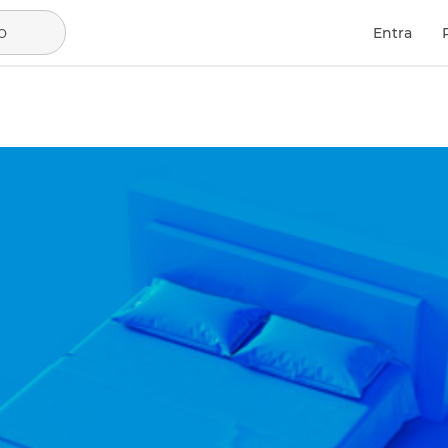
o
Entra