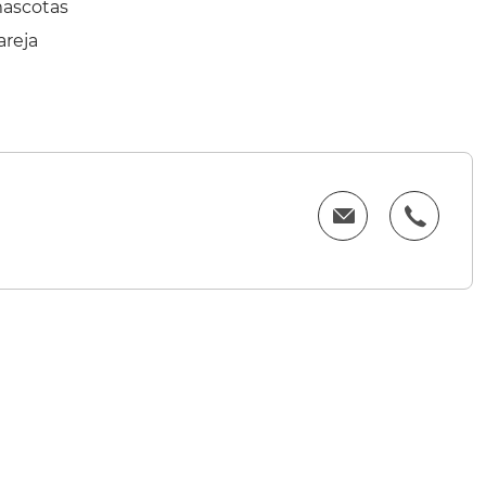
mascotas
areja