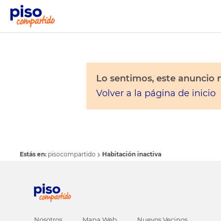
Lo sentimos, este anuncio n
Volver a la página de inicio
Estás en:
pisocompartido
Habitación inactiva
Nosotros
Mapa Web
Nuevos Vecinos