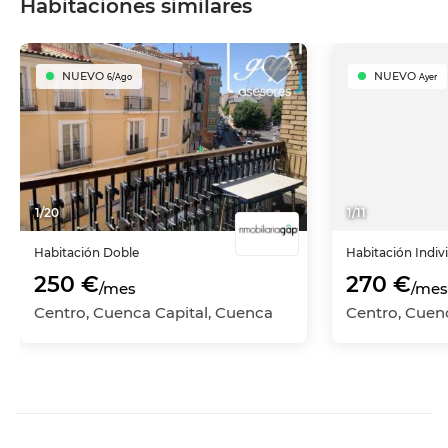
Habitaciones similares
NUEVO
NUEVO
6/Ago
Ayer
1
/
20
1
/
11
Habitación
Doble
Habitación
Indiv
250 €
270 €
/mes
/mes
Centro, Cuenca Capital, Cuenca
Centro, Cuen