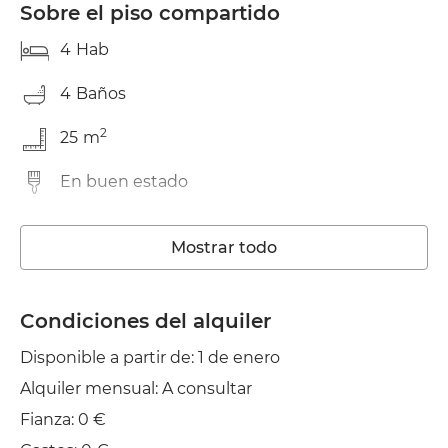
Sobre el piso compartido
4
Hab
4
Baños
2
25
m
En buen estado
Lavadora
Mostrar todo
Ascensor
Wifi
Condiciones del alquiler
Disponible a partir de: 1 de enero
TV
Alquiler mensual: A consultar
Tendedero
Fianza: 0 €
Plancha