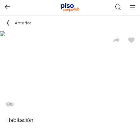
Togg
navig
Anterior
1/10
Habitación