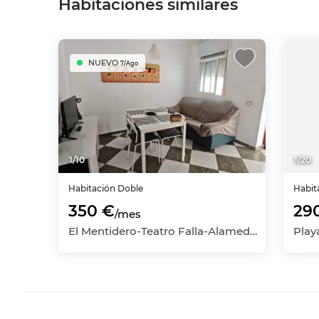
Habitaciones similares
NUEVO
7/Ago
1
/
10
1
/
20
Habitación
Doble
Habit
350 €
29
/mes
El Mentidero-Teatro Falla-Alameda, Cádiz Capital, Cádiz