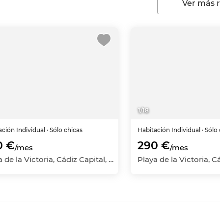
Ver más 
1
/
18
ación
Individual
· Sólo chicas
Habitación
Individual
· Sólo
0 €
290 €
/mes
/mes
Playa de la Victoria, Cádiz Capital, Cádiz