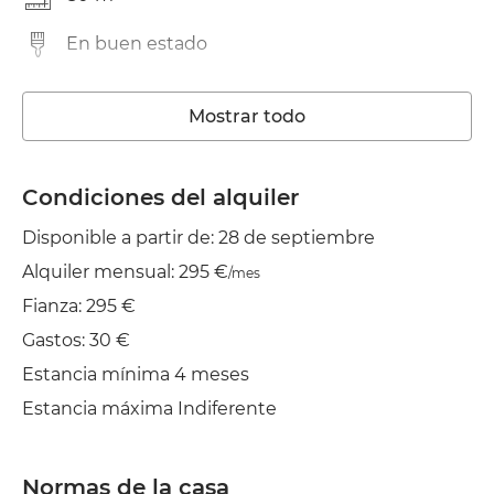
En buen estado
Trastero
Mostrar todo
Lavadora
Wifi
Condiciones del alquiler
Disponible a partir de: 28 de septiembre
TV
Alquiler mensual: 295 €
/mes
Jardín/Terraza
Fianza: 295 €
Balcón
Gastos: 30 €
Estancia mínima 4 meses
Tendedero
Estancia máxima Indiferente
Plancha
Normas de la casa