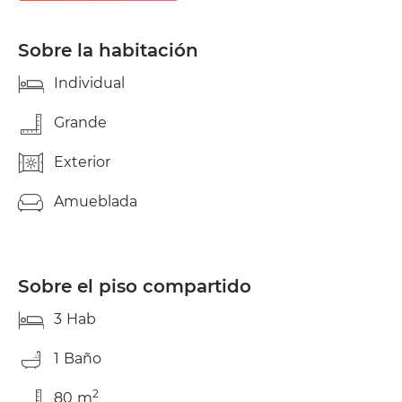
electricidad, gas, internet y agua se pagan aparte.
Sobre la habitación
Individual
Grande
Exterior
Amueblada
Sobre el piso compartido
3
Hab
1
Baño
2
80
m