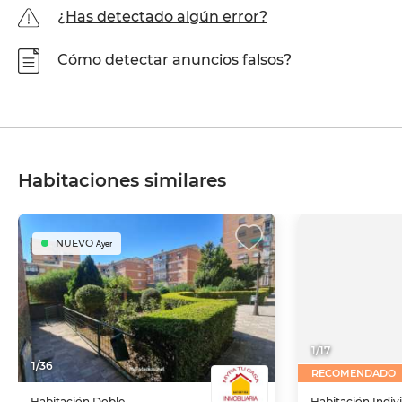
¿Has detectado algún error?
Cómo detectar anuncios falsos?
Habitaciones similares
NUEVO
Ayer
1
/
17
1
/
36
RECOMENDADO
Habitación
Doble
Habitación
Indiv