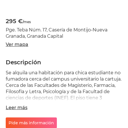
295 €
/mes
Pge. Teba Núm. 17, Casería de Montijo-Nueva
Granada, Granada Capital
Ver mapa
Descripción
Se alquila una habitación para chica estudiante no
fumadora cerca del campus universitario la cartuja.
Cerca de las Facultades de Magisterio, Farmacia,
Filosofía y Letra, Psicología y de la Facultad de
ciencias de deportes (INEF). El piso tiene 3
habitaciones. Dos habitaciones están ya alquiladas
Leer más
por dos chicas estudiantes. Queda disponible una
habitación a 295 euros. La Comunidad está
incluida en el precio del alquiler. Los gastos de
Pide más información