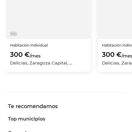
1
/
12
Habitación
Individual
Habitación
Indiv
300 €
300 €
/mes
/me
Delicias, Zaragoza Capital, Zaragoza
Te recomendamos
Top municipios