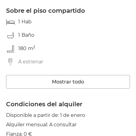
Sobre el piso compartido
1
Hab
1
Baño
2
180
m
A estrenar
Lavadora
Mostrar todo
Wifi
TV
Condiciones del alquiler
Disponible a partir de: 1 de enero
Jardín/Terraza
Alquiler mensual: A consultar
Tendedero
Fianza: 0 €