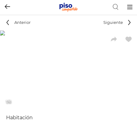
Togg
navig
Anterior
Siguiente
1/6
Habitación