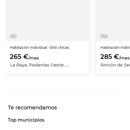
1
/
21
1
/
22
Habitación
Individual
· Sólo chicas
Habitación
Indiv
265 €
285 €
/mes
/mes
La Raya, Pedanías Oeste, Murcia Capital, Murcia
Te recomendamos
Top municipios