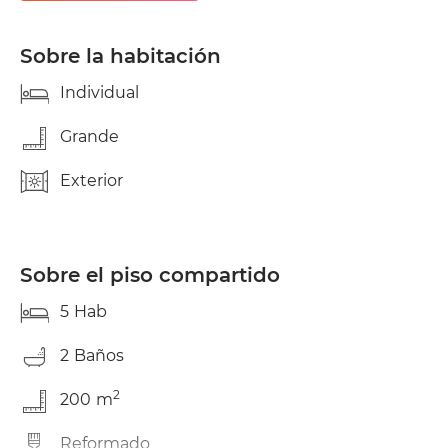
estudio y buena relación. Junto a la Zona
Universitaria y Parque Científico, EUSES, UB
Campus Bellvitge, al lado del metro, bus, tranvía.
Sobre la habitación
Comunica bien con todas las universitarias.
Individual
Grande
Exterior
Sobre el piso compartido
5
Hab
2
Baños
2
200
m
Reformado