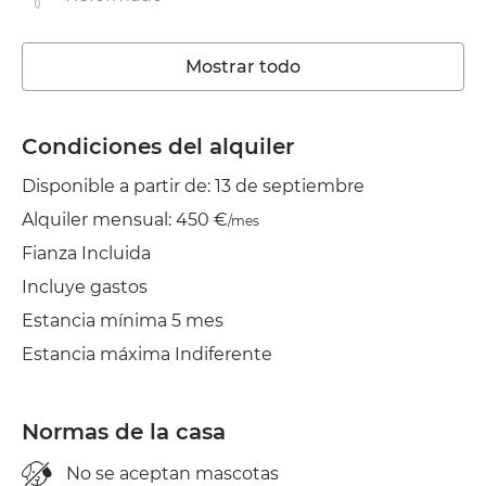
Lavadora
Mostrar todo
Ascensor
Wifi
Condiciones del alquiler
Disponible a partir de: 13 de septiembre
TV
Alquiler mensual: 450 €
/mes
Jardín/Terraza
Fianza Incluida
Balcón
Incluye gastos
Estancia mínima 5 mes
Tendedero
Estancia máxima Indiferente
Plancha
Normas de la casa
No se aceptan mascotas