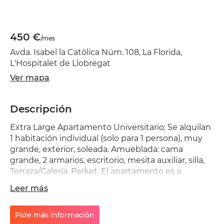
450 €
/mes
Avda. Isabel la Catòlica Núm. 108, La Florida,
L'Hospitalet de Llobregat
Ver mapa
Descripción
Extra Large Apartamento Universitario: Se alquilan
1 habitación individual (solo para 1 persona), muy
grande, exterior, soleada. Amueblada: cama
grande, 2 armarios, escritorio, mesita auxiliar, silla,
Terraza/Galería. Parket. El apartamento es a
compartir con otras estudiantes universitarias y
Leer más
universitarios. de grado, maestría, post grado o
maestría. Si eres estudiante o prácticas puedes
contactarme y visitarla. Ambiente tranquilo, de
Pide más información