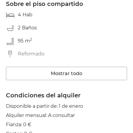
Sobre el piso compartido
4
Hab
2
Baños
2
95
m
Reformado
Lavadora
Mostrar todo
Wifi
TV
Condiciones del alquiler
Disponible a partir de: 1 de enero
Tendedero
Alquiler mensual: A consultar
Plancha
Fianza: 0 €