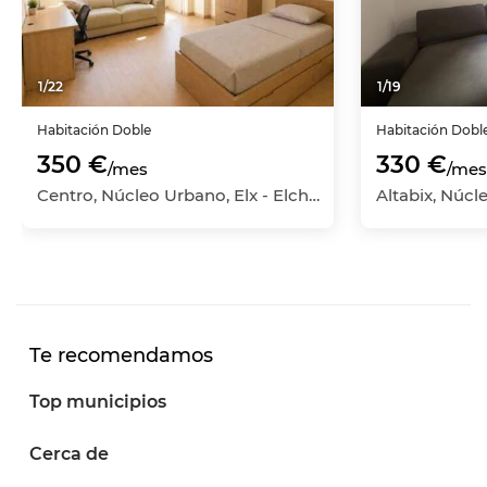
1
/
22
1
/
19
Habitación
Doble
Habitación
Dobl
350 €
330 €
/mes
/mes
Centro, Núcleo Urbano, Elx - Elche, Alicante
Te recomendamos
Top municipios
Cerca de