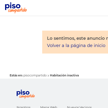
Lo sentimos, este anuncio n
Volver a la página de inicio
Estás en:
pisocompartido
Habitación inactiva
Nosotros
Mapa Web
Nuevos Vecinos