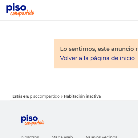
Lo sentimos, este anuncio n
Volver a la página de inicio
Estás en:
pisocompartido
Habitación inactiva
Nosotros
Mapa Web
Nuevos Vecinos