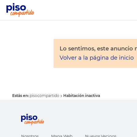
Lo sentimos, este anuncio n
Volver a la página de inicio
Estás en:
pisocompartido
Habitación inactiva
Nosotros
Mapa Web
Nuevos Vecinos