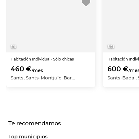
1
/
6
1
/
21
Habitación
Individual
· Sólo chicas
Habitación
Indiv
460 €
600 €
/mes
/me
Sants, Sants-Montjuïc, Barcelona Capital, Barcelona
Te recomendamos
Top municipios