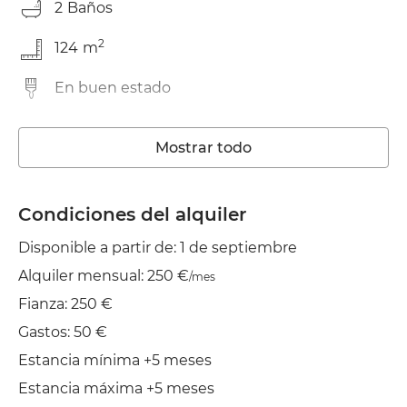
2
Baños
2
124
m
En buen estado
Lavadora
Mostrar todo
Ascensor
Piscina Comunitaria
Condiciones del alquiler
Disponible a partir de: 1 de septiembre
Wifi
Alquiler mensual: 250 €
/mes
TV
Fianza: 250 €
Jardín/Terraza
Gastos: 50 €
Estancia mínima +5 meses
Balcón
Estancia máxima +5 meses