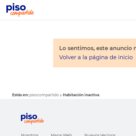
Lo sentimos, este anuncio n
Volver a la página de inicio
Estás en:
pisocompartido
Habitación inactiva
Nosotros
Mapa Web
Nuevos Vecinos