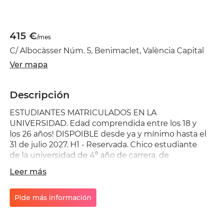
415 €
/mes
C/ Albocàsser Núm. 5, Benimaclet, València Capital
Ver mapa
Descripción
ESTUDIANTES MATRICULADOS EN LA
UNIVERSIDAD. Edad comprendida entre los 18 y
los 26 años! DISPOIBLE desde ya y mínimo hasta el
31 de julio 2027. H1 - Reservada. Chico estudiante
de la universidad de 4º año de carrera, de
Villarrobledo. H2 - Reservada. Chico estudiante de
Leer más
la universidad de 1er año de carrera, de Oliva. H3 -
Reservada. Chico estudiante de la universidad UPV
de 1er año de carrera, de Alcoy. H4 - Reservada.
Pide más información
Chico estudiante de la universidad UPV de Máster,