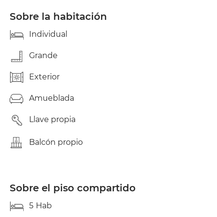
de Benidorm. H5 - 415€. Grande exterior con
balcón. DISPONIBLE! Limpieza semanal de las
Sobre la habitación
zonas comunes incluido en el precio. Gastos: agua,
luz, gas, Internet aparte. 2 meses de fianza que se
Individual
devuelven a la salida. La vivienda ha sido reformada
recientemente. Supermercado debajo de la casa.
Grande
Metro y tranvía (parada Benimaclet) a 1 minuto
andando.
Exterior
Amueblada
Llave propia
Balcón propio
Sobre el piso compartido
5
Hab