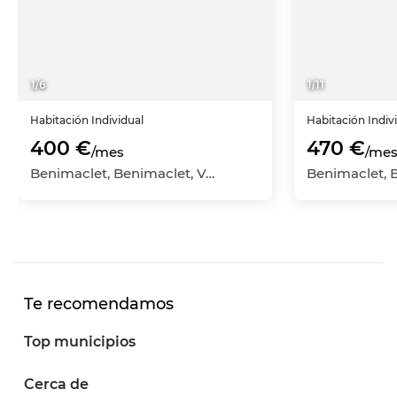
1
/
6
1
/
11
Habitación
Individual
Habitación
Indiv
400 €
470 €
/mes
/me
Benimaclet, Benimaclet, València Capital, València
Te recomendamos
Top municipios
Cerca de