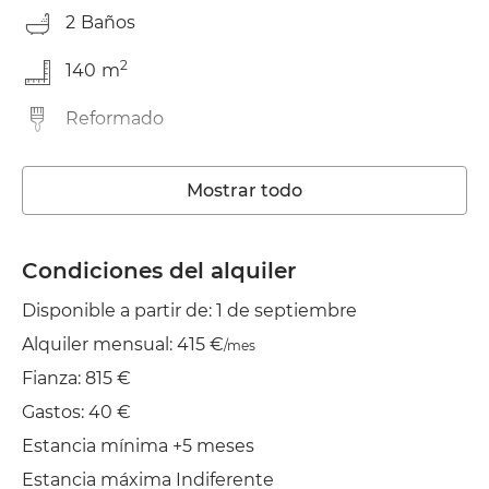
2
Baños
2
140
m
Reformado
Lavadora
Mostrar todo
Ascensor
Wifi
Condiciones del alquiler
Disponible a partir de: 1 de septiembre
Balcón
Alquiler mensual: 415 €
/mes
Tendedero
Fianza: 815 €
Plancha
Gastos: 40 €
Estancia mínima +5 meses
Estancia máxima Indiferente