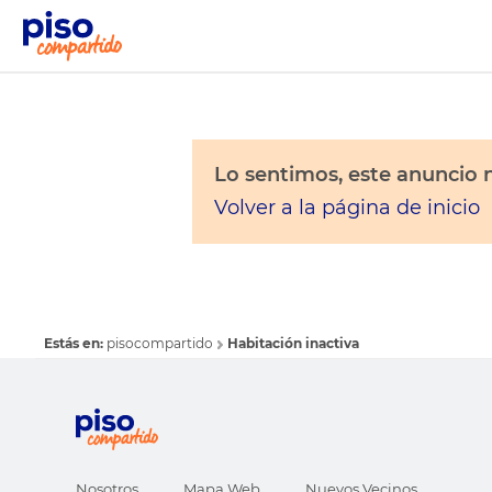
Lo sentimos, este anuncio n
Volver a la página de inicio
Estás en:
pisocompartido
Habitación inactiva
Nosotros
Mapa Web
Nuevos Vecinos