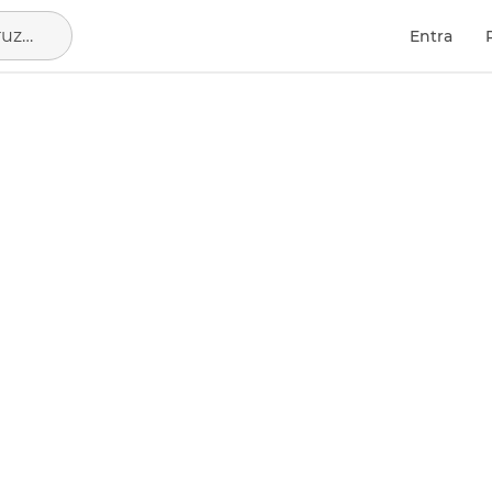
La Orotava, municipio de Santa Cruz de Tenerife
Entra