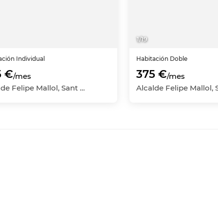
1
/
19
ación
Individual
Habitación
Doble
5 €
375 €
/mes
/mes
Alcalde Felipe Mallol, Sant Vicent del Raspeig - San Vicente del Raspeig, Alicante