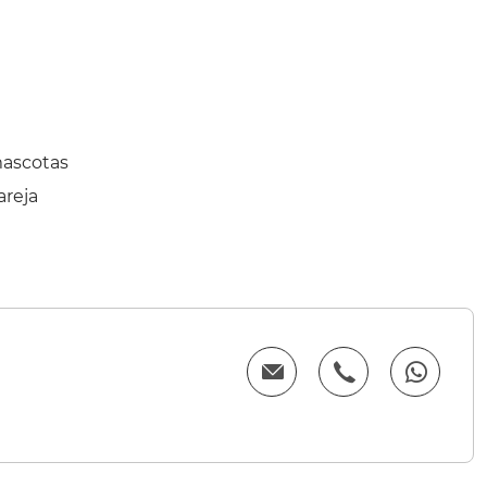
mascotas
areja