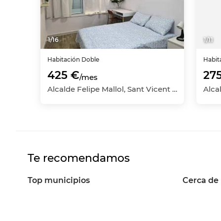
1
/
16
1
/
11
Habitación
Doble
Habit
425 €
27
/mes
Alcalde Felipe Mallol, Sant Vicent del Raspeig - San Vicente del Raspeig, Alicante
Te recomendamos
Top municipios
Cerca de