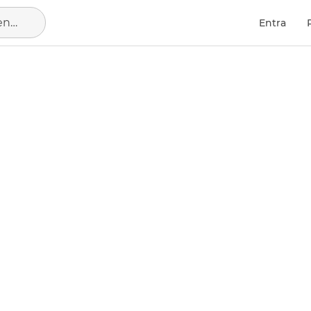
Sant Vicent del Raspeig - San Vicente del Raspeig, municipio de Alicante
Entra