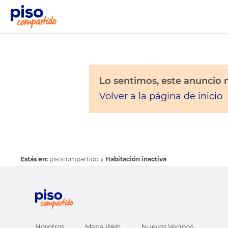
Lo sentimos, este anuncio n
Volver a la página de inicio
Estás en:
pisocompartido
Habitación inactiva
Nosotros
Mapa Web
Nuevos Vecinos