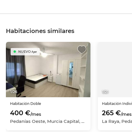
Habitaciones similares
NUEVO
Ayer
1
/
26
1
/
21
Habitación
Doble
Habitación
Indiv
400 €
265 €
/mes
/mes
Pedanías Oeste, Murcia Capital, Murcia