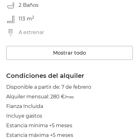
2
Baños
2
113
m
A estrenar
Trastero
Mostrar todo
Lavadora
Ascensor
Condiciones del alquiler
Disponible a partir de: 7 de febrero
Wifi
Alquiler mensual: 280 €
/mes
TV
Fianza Incluida
Jardín/Terraza
Incluye gastos
Estancia mínima +5 meses
Tendedero
Estancia máxima +5 meses