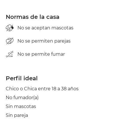
Plancha
Aire acond.
Normas de la casa
No se aceptan mascotas
No se permiten parejas
No se permite fumar
Perfil ideal
Chico o Chica entre 18 a 38 años
No fumador(a)
Sin mascotas
Sin pareja