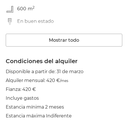
2
600
m
En buen estado
Trastero
Mostrar todo
Lavadora
Piscina Propia
Condiciones del alquiler
Disponible a partir de: 31 de marzo
Wifi
Alquiler mensual: 420 €
/mes
TV
Fianza: 420 €
Jardín/Terraza
Incluye gastos
Estancia mínima 2 meses
Tendedero
Estancia máxima Indiferente
Plancha